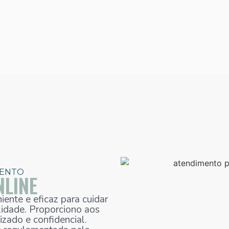
MENTO
NLINE
ente e eficaz para cuidar
lidade. Proporciono aos
zado e confidencial.