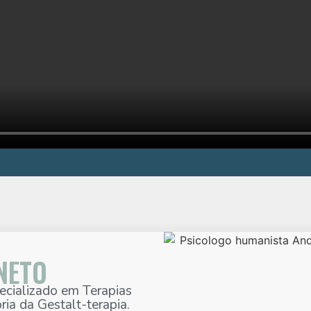
NETO
ecializado em Terapias
ria da Gestalt-terapia.