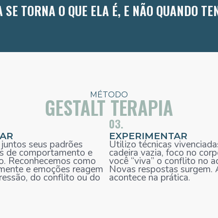
SE TORNA O QUE ELA É, E NÃO QUANDO TEN
MÉTODO
GESTALT TERAPIA
03.
GAR
EXPERIMENTAR
untos seus padrões
Utilizo técnicas vivenciada
s de comportamento e
cadeira vazia, foco no cor
o. Reconhecemos como
você “viva” o conflito no a
 mente e emoções reagem
Novas respostas surgem.
ressão, do conflito ou do
acontece na prática.