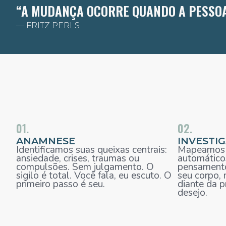
“A MUDANÇA OCORRE QUANDO A PESSOA 
— FRITZ PERLS
01.
02.
ANAMNESE
INVESTI
Identificamos suas queixas centrais:
Mapeamos j
ansiedade, crises, traumas ou
automático
compulsões. Sem julgamento. O
pensament
sigilo é total. Você fala, eu escuto. O
seu corpo,
primeiro passo é seu.
diante da p
desejo.