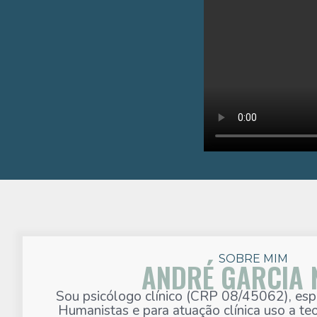
SOBRE MIM
ANDRÉ GARCIA 
Sou psicólogo clínico (CRP 08/45062), esp
Humanistas e para atuação clínica uso a teo