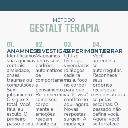
MÉTODO
GESTALT TERAPIA
01.
02.
03.
04.
ANAMNESE
INVESTIGAR
EXPERIMENTAR
INTEGRAR
Identificamos
Mapeamos
Utilizo
Você
suas queixas
juntos seus
técnicas
aprende a
centrais:
padrões
vivenciadas
se
ansiedade,
automáticos
(diálogos,
autorregular.
crises,
de
cadeira
Reconhece
traumas ou
comportamento
vazia, foco
seus
compulsões.
e
no corpo)
próprios
Sem
pensamento.
para que
recursos e
julgamento.
Reconhecemos
você “viva” o
responsabiliza-
O sigilo é
como seu
conflito no
se pelas
total. Você
corpo,
aqui-agora.
escolhas. O
fala, eu
mente e
Novas
passado não
escuto. O
emoções
respostas
define você.
primeiro
reagem
surgem. A
Agora, você
passo é seu.
diante da
mudança
se fortalece