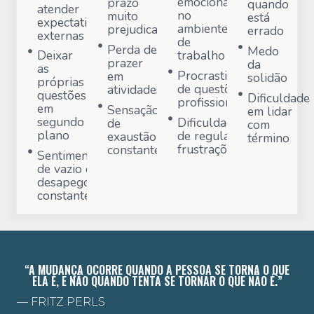
emocional
prazo
quando
atender
no
muito
está
expectativas
ambiente
prejudicada
errado
externas
de
Perda de
Medo
trabalho
Deixar
prazer
da
as
Procrastinação
em
solidão
próprias
de questões
atividades
questões
Dificuldade
profissionais
em
Sensação
em lidar
segundo
Dificuldade
de
com
plano
de regular
exaustão
término
frustrações
constante
Sentimento
de vazio e
desapego
constante
“A MUDANÇA OCORRE QUANDO A PESSOA SE TORNA O QUE
ELA É, E NÃO QUANDO TENTA SE TORNAR O QUE NÃO É.”
— FRITZ PERLS