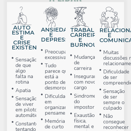
AUTO
ANSIEDADE
TRABALHO,
RELACIO
ESTIMA
E
CARREIRA
E
E
DEPRESSÃO
E
COMUNIC
CRISE
BURNOUT
EXISTENCIAL
Preocupação
Muitas
Mudança
excessiva
discussões 
Sensação
de
relacioname
de que
Tudo
carreira
algo
parece que
Dificuldade
falta na
Insegurança
está a
de ser
rotina
com novo
ponto de
compreendi
cargo
desmoronar
Apatia
Sensação
Sindrome
Dificuldade
de ser
Sensação
do
em
sempre o
de viver
impostor
organizar o
culpado
em piloto
pensamento
automático
Exaustão
Não
física,
Memória
consegue
Constantemente
mental e
de curto
reconhecer
tentando